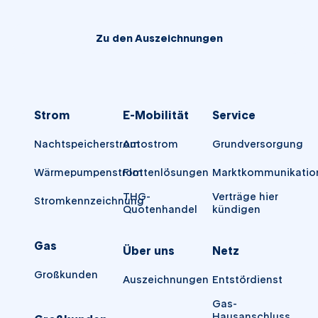
Zu den Auszeichnungen
Strom
E-Mobilität
Service
Nachtspeicherstrom
Autostrom
Grundversorgung
Wärmepumpenstrom
Flottenlösungen
Marktkommunikatio
THG-
Verträge hier
Stromkennzeichnung
Quotenhandel
kündigen
Gas
Über uns
Netz
Großkunden
Auszeichnungen
Entstördienst
Gas-
Hausanschluss